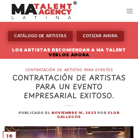
Skip
to
content
CATÁLOGO DE ARTISTAS
COTIZAR AHORA
LOS ARTISTAS RECOMIENDAN A MA TALENT
VERLOS AHORA
CONTRATACIÓN DE ARTISTAS PARA EVENTOS
CONTRATACIÓN DE ARTISTAS
PARA UN EVENTO
EMPRESARIAL EXITOSO.
PUBLICADO EL
NOVIEMBRE 16, 2023
POR
FLOR
GALLEGOS
16