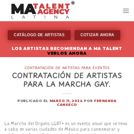
Skip
to
content
CATÁLOGO DE ARTISTAS
COTIZAR AHORA
LOS ARTISTAS RECOMIENDAN A MA TALENT
VERLOS AHORA
CONTRATACIÓN DE ARTISTAS PARA EVENTOS
CONTRATACIÓN DE ARTISTAS
PARA LA MARCHA GAY.
PUBLICADO EL
MARZO 11, 2024
POR
FERNANDA
CANSECO
La Marcha del Orgullo LGBT+ es un evento anual que se lleva
a cabo en varias ciudades de México para conmemorar y