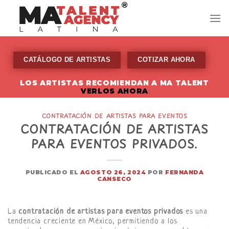
Skip
to
content
CATÁLOGO DE ARTISTAS
COTIZAR AHORA
LOS ARTISTAS RECOMIENDAN A MA TALENT
VERLOS AHORA
CONTRATACIÓN DE ARTISTAS PARA EVENTOS
CONTRATACIÓN DE ARTISTAS
PARA EVENTOS PRIVADOS.
PUBLICADO EL
AGOSTO 26, 2024
POR
FERNANDA
CANSECO
La
contratación de artistas para eventos privados
es una
tendencia creciente en México, permitiendo a los