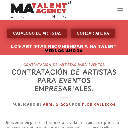
Skip
to
content
CATÁLOGO DE ARTISTAS
COTIZAR AHORA
LOS ARTISTAS RECOMIENDAN A MA TALENT
VERLOS AHORA
CONTRATACIÓN DE ARTISTAS PARA EVENTOS
CONTRATACIÓN DE ARTISTAS
PARA EVENTOS
EMPRESARIALES.
PUBLICADO EL
ABRIL 2, 2024
POR
FLOR GALLEGOS
Un evento empresarial es una actividad organizada por una