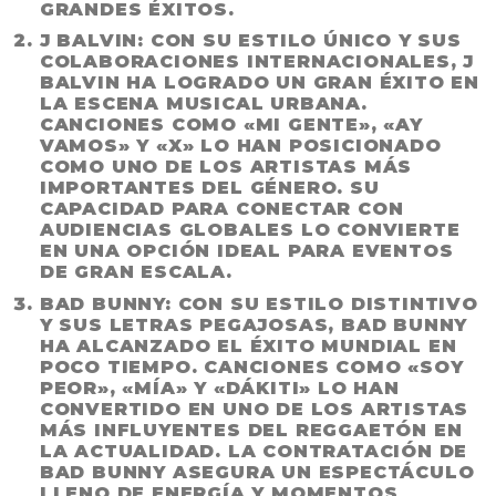
GRANDES ÉXITOS.
J BALVIN
: CON SU ESTILO ÚNICO Y SUS
COLABORACIONES INTERNACIONALES, J
BALVIN HA LOGRADO UN GRAN ÉXITO EN
LA ESCENA MUSICAL URBANA.
CANCIONES COMO «MI GENTE», «AY
VAMOS» Y «X» LO HAN POSICIONADO
COMO UNO DE LOS ARTISTAS MÁS
IMPORTANTES DEL GÉNERO. SU
CAPACIDAD PARA CONECTAR CON
AUDIENCIAS GLOBALES LO CONVIERTE
EN UNA OPCIÓN IDEAL PARA EVENTOS
DE GRAN ESCALA.
BAD BUNNY
: CON SU ESTILO DISTINTIVO
Y SUS LETRAS PEGAJOSAS, BAD BUNNY
HA ALCANZADO EL ÉXITO MUNDIAL EN
POCO TIEMPO. CANCIONES COMO «SOY
PEOR», «MÍA» Y «DÁKITI» LO HAN
CONVERTIDO EN UNO DE LOS ARTISTAS
MÁS INFLUYENTES DEL REGGAETÓN EN
LA ACTUALIDAD. LA CONTRATACIÓN DE
BAD BUNNY ASEGURA UN ESPECTÁCULO
LLENO DE ENERGÍA Y MOMENTOS