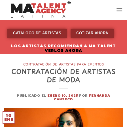
Skip
to
content
CATÁLOGO DE ARTISTAS
COTIZAR AHORA
LOS ARTISTAS RECOMIENDAN A MA TALENT
VERLOS AHORA
CONTRATACIÓN DE ARTISTAS PARA EVENTOS
CONTRATACIÓN DE ARTISTAS
DE MODA
PUBLICADO EL
ENERO 10, 2025
POR
FERNANDA
CANSECO
10
ENE