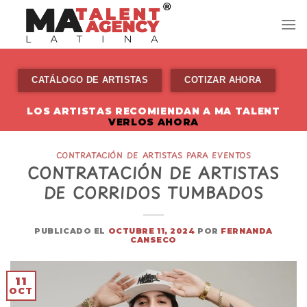
Skip
to
content
CATÁLOGO DE ARTISTAS
COTIZAR AHORA
LOS ARTISTAS RECOMIENDAN A MA TALENT
VERLOS AHORA
CONTRATACIÓN DE ARTISTAS PARA EVENTOS
CONTRATACIÓN DE ARTISTAS
DE CORRIDOS TUMBADOS
PUBLICADO EL
OCTUBRE 11, 2024
POR
FERNANDA
CANSECO
11
OCT