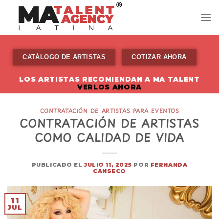
Skip
to
content
CATÁLOGO DE ARTISTAS
COTIZAR AHORA
LOS ARTISTAS RECOMIENDAN A MA TALENT
VERLOS AHORA
CONTRATACIÓN DE ARTISTAS PARA EVENTOS
CONTRATACIÓN DE ARTISTAS
COMO CALIDAD DE VIDA
PUBLICADO EL
JULIO 11, 2025
POR
FERNANDA
CANSECO
11
JUL