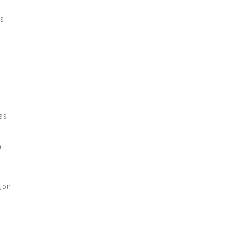
es
as
a
jor