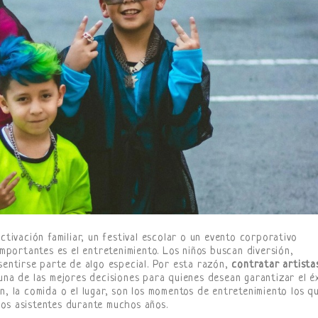
ctivación familiar, un festival escolar o un evento corporativo
importantes es el entretenimiento. Los niños buscan diversión,
sentirse parte de algo especial. Por esta razón,
contratar artista
na de las mejores decisiones para quienes desean garantizar el é
n, la comida o el lugar, son los momentos de entretenimiento los q
os asistentes durante muchos años.