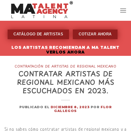
Skip
to
content
CATÁLOGO DE ARTISTAS
COTIZAR AHORA
LOS ARTISTAS RECOMIENDAN A MA TALENT
VERLOS AHORA
CONTRATACIÓN DE ARTISTAS DE REGIONAL MEXICANO
CONTRATAR ARTISTAS DE
REGIONAL MEXICANO MÁS
ESCUCHADOS EN 2023.
PUBLICADO EL
DICIEMBRE 8, 2023
POR
FLOR
GALLEGOS
Si no sabes cómo contratar artistas de regional mexicano y a