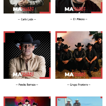
– El Mimoso –
– Carín León –
– Grupo Frontera –
– Pancho Barraza –