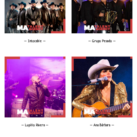
– Intocable –
– Grupo Pesado –
– Lupillo Rivera –
– Ana Bárbara –