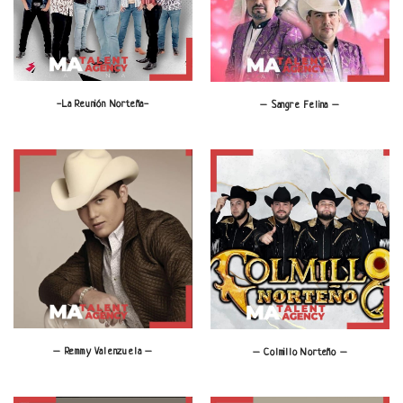
-La Reunión Norteña-
– Sangre Felina –
– Remmy Valenzuela –
– Colmillo Norteño –