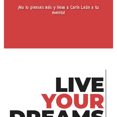
¡No lo pienses más y lleva a Carín León a tu
evento!