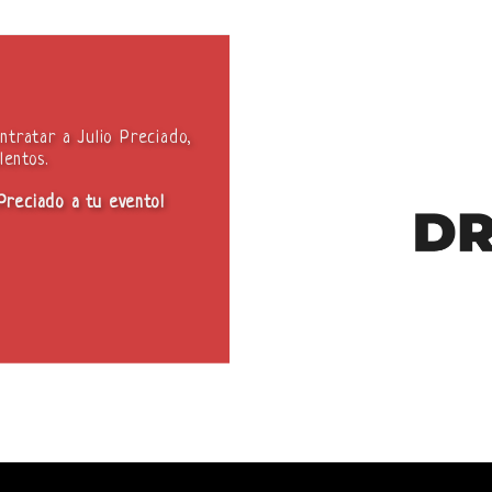
ntratar a Julio Preciado,
lentos.
 Preciado a tu evento!