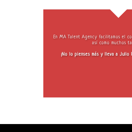
En MA Talent Agency facilitamos el co
así como muchos ta
¡No lo pienses más y lleva a Julio