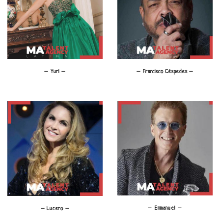
– Yuri –
– Francisco Céspedes –
– Emmanuel –
– Lucero –