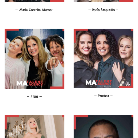
– Rocío Banquells –
– María Conchita Alonso-
– Pandora –
– Flans –