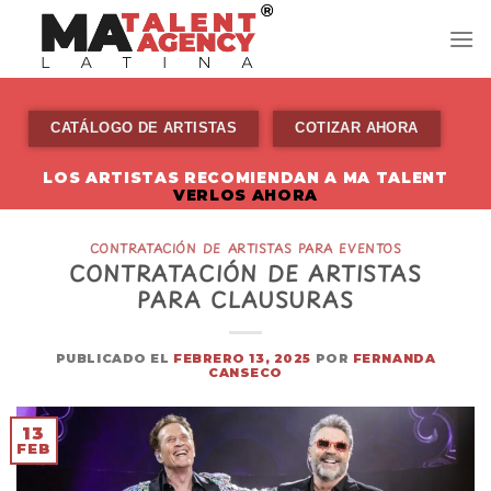
Skip
to
content
CATÁLOGO DE ARTISTAS
COTIZAR AHORA
LOS ARTISTAS RECOMIENDAN A MA TALENT
VERLOS AHORA
CONTRATACIÓN DE ARTISTAS PARA EVENTOS
CONTRATACIÓN DE ARTISTAS
PARA CLAUSURAS
PUBLICADO EL
FEBRERO 13, 2025
POR
FERNANDA
CANSECO
13
FEB