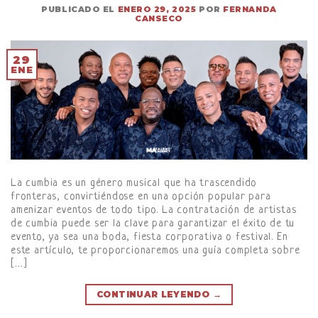
PUBLICADO EL
ENERO 29, 2025
POR
FERNANDA
CANSECO
29
ENE
La cumbia es un género musical que ha trascendido
fronteras, convirtiéndose en una opción popular para
amenizar eventos de todo tipo. La contratación de artistas
de cumbia puede ser la clave para garantizar el éxito de tu
evento, ya sea una boda, fiesta corporativa o festival. En
este artículo, te proporcionaremos una guía completa sobre
[…]
CONTINUAR LEYENDO
→