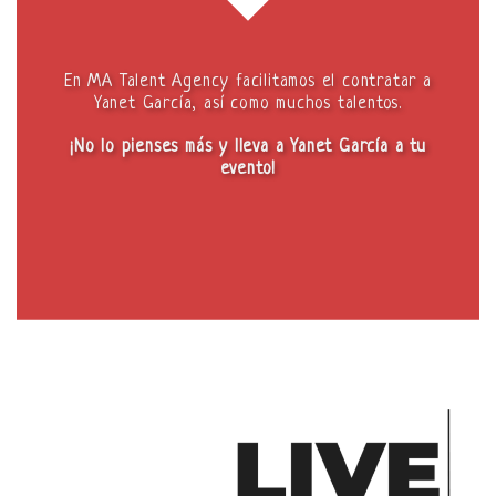
En MA Talent Agency facilitamos el contratar a
Yanet García, así como muchos talentos.
¡No lo pienses más y lleva a Yanet García a tu
evento!