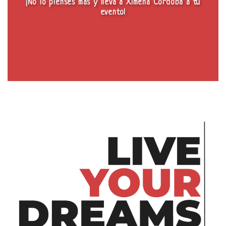
¡No lo pienses más y lleva a Ximena Córdoba a tu
evento!