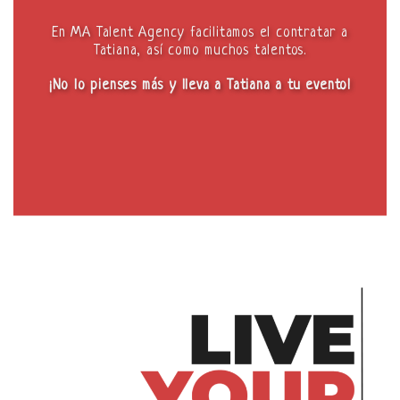
En MA Talent Agency facilitamos el contratar a
Tatiana, así como muchos talentos.
¡No lo pienses más y lleva a Tatiana a tu evento!