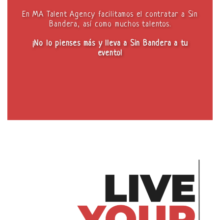
En MA Talent Agency facilitamos el contratar a Sin
Bandera, así como muchos talentos.
¡No lo pienses más y lleva a Sin Bandera a tu
evento!