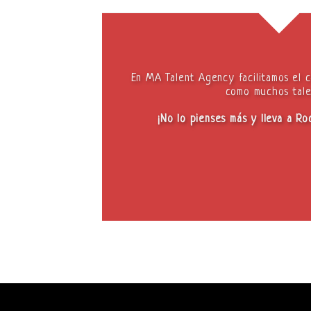
En MA Talent Agency facilitamos el c
como muchos tale
¡No lo pienses más y lleva a Ro