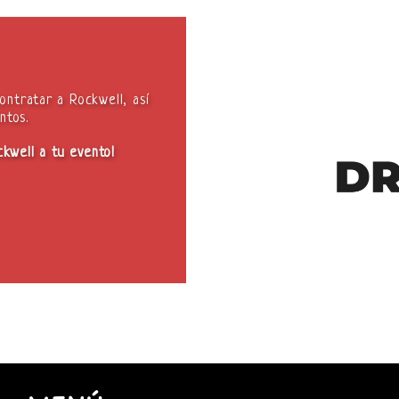
ontratar a Rockwell, así
ntos.
ckwell a tu evento!