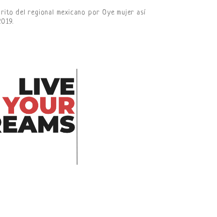
rito del regional mexicano por Oye mujer así
2019.