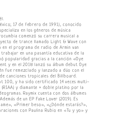
l.
xico; 17 de febrero de 1991), conocido
pecializa en los géneros de música
rocumbia comenzó su carrera musical a
oyecto de trance llamado Light & Wave con
ó en el programa de radio de Armin van
 trabajar en una pasantía educativa de la
nó popularidad gracias a la canción «Oye
ment y en el 2018 lanzó su álbum debut Oye
ién fue remezclado y lanzado a dúo con el
de canciones tropicales del Billboard.
t 100, y ha sido certificado 14 veces multi-
 (RIAA) y diamante + doble platino por la
deogramas. Raymix cuenta con dos álbumes
 Además de un EP Fake Lover (2019). Es
name», «Primer beso», «¿Dónde estarás?»,
oraciones con Paulina Rubio en «Tu y yo» y