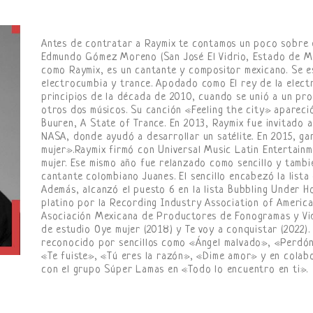
Antes de contratar a Raymix te contamos un poco sobre é
Edmundo Gómez Moreno (San José El Vidrio, Estado de Mé
como Raymix, es un cantante y compositor mexicano. Se es
electrocumbia y trance. Apodado como El rey de la elect
principios de la década de 2010, cuando se unió a un pr
otros dos músicos. Su canción «Feeling the city» apareci
Buuren, A State of Trance. En 2013, Raymix fue invitado a
NASA, donde ayudó a desarrollar un satélite. En 2015, ga
mujer».Raymix firmó con Universal Music Latin Entertain
mujer. Ese mismo año fue relanzado como sencillo y tamb
cantante colombiano Juanes. El sencillo encabezó la lista 
Además, alcanzó el puesto 6 en la lista Bubbling Under Ho
platino por la Recording Industry Association of America
Asociación Mexicana de Productores de Fonogramas y Vi
de estudio Oye mujer (2018) y Te voy a conquistar (2022).
reconocido por sencillos como «Ángel malvado», «Perdó
«Te fuiste», «Tú eres la razón», «Dime amor» y en colab
con el grupo Súper Lamas en «Todo lo encuentro en ti».