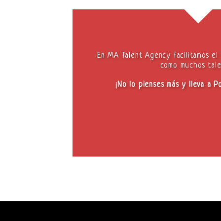
En MA Talent Agency facilitamos el 
como muchos tale
¡No lo pienses más y lleva a P