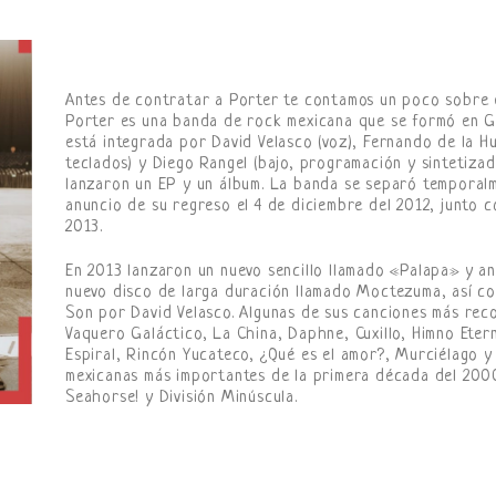
Antes de contratar a Porter te contamos un poco sobre e
Porter es una banda de rock mexicana que se formó en Gu
está integrada por David Velasco (voz), Fernando de la Hue
teclados) y Diego Rangel (bajo, programación y sintetizad
lanzaron un EP y un álbum. La banda se separó temporal
anuncio de su regreso el 4 de diciembre del 2012, junto con
2013.
En 2013 lanzaron un nuevo sencillo llamado «Palapa» y an
nuevo disco de larga duración llamado Moctezuma, así com
Son por David Velasco. Algunas de sus canciones más recon
Vaquero Galáctico, La China, Daphne, Cuxillo, Himno Etern
Espiral, Rincón Yucateco, ¿Qué es el amor?, Murciélago y
mexicanas más importantes de la primera década del 2000
Seahorse! y División Minúscula.