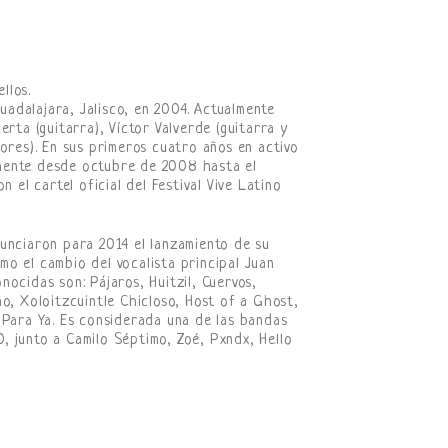
llos.
adalajara, Jalisco, en 2004. Actualmente
rta (guitarra), Víctor Valverde (guitarra y
ores). En sus primeros cuatro años en activo
mente desde octubre de 2008 hasta el
 el cartel oficial del Festival Vive Latino
unciaron para 2014 el lanzamiento de su
o el cambio del vocalista principal Juan
ocidas son: Pájaros, Huitzil, Cuervos,
o, Xoloitzcuintle Chicloso, Host of a Ghost,
 Para Ya. Es considerada una de las bandas
, junto a Camilo Séptimo, Zoé, Pxndx, Hello