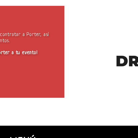
contratar a Porter, así
ntos.
orter a tu evento!