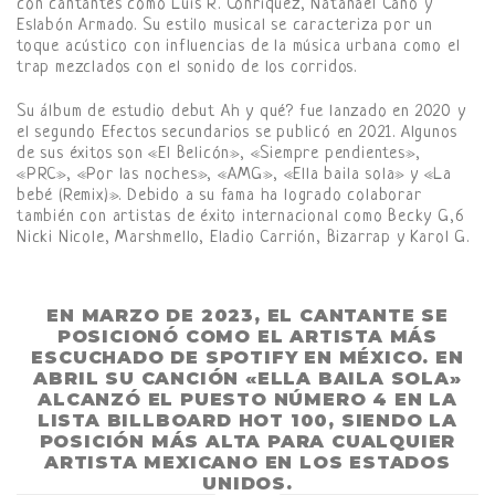
con cantantes como Luis R. Conriquez, Natanael Cano y
Eslabón Armado. Su estilo musical se caracteriza por un
toque acústico con influencias de la música urbana como el
trap mezclados con el sonido de los corridos.
Su álbum de estudio debut Ah y qué? fue lanzado en 2020 y
el segundo Efectos secundarios se publicó en 2021. Algunos
de sus éxitos son «El Belicón», «Siempre pendientes»,
«PRC», «Por las noches», «AMG», «Ella baila sola» y «La
bebé (Remix)». Debido a su fama ha logrado colaborar
también con artistas de éxito internacional como Becky G,6
Nicki Nicole, Marshmello, Eladio Carrión, Bizarrap y Karol G.
EN MARZO DE 2023, EL CANTANTE SE
POSICIONÓ COMO EL ARTISTA MÁS
ESCUCHADO DE SPOTIFY EN MÉXICO. EN
ABRIL SU CANCIÓN «ELLA BAILA SOLA»
ALCANZÓ EL PUESTO NÚMERO 4 EN LA
LISTA BILLBOARD HOT 100, SIENDO LA
POSICIÓN MÁS ALTA PARA CUALQUIER
ARTISTA MEXICANO EN LOS ESTADOS
UNIDOS.