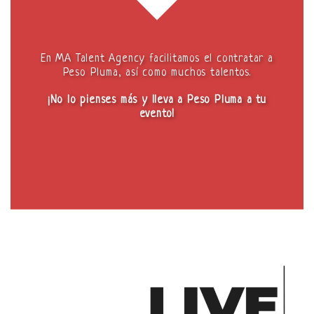
En MA Talent Agency facilitamos el contratar a
Peso Pluma, así como muchos talentos.
¡No lo pienses más y lleva a Peso Pluma a tu
evento!