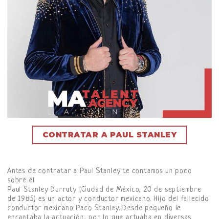
CONTRATAR A PAUL STANLEY
Antes de contratar a Paul Stanley te contamos un poco
sobre él.
Paul Stanley Durruty (Ciudad de México, 20 de septiembre
de 1985) es un actor y conductor mexicano. Hijo del fallecido
conductor mexicano Paco Stanley. Desde pequeño le
encantaba la actuación, por lo que actuaba en diversas