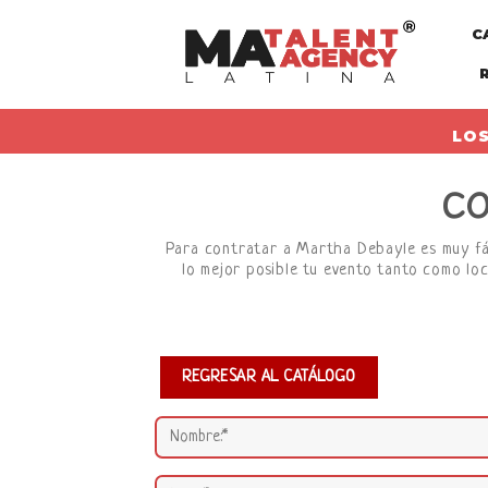
Skip
C
to
content
LOS
CO
Para contratar a Martha Debayle es muy fáci
lo mejor posible tu evento tanto como loc
REGRESAR AL CATÁLOGO