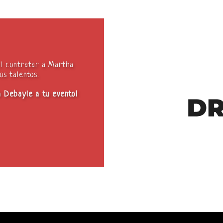
el contratar a Martha
s talentos.
a Debayle a tu evento!