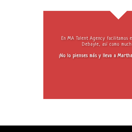
En MA Talent Agency facilitamos 
Debayle, así como mucho
¡No lo pienses más y lleva a Marth