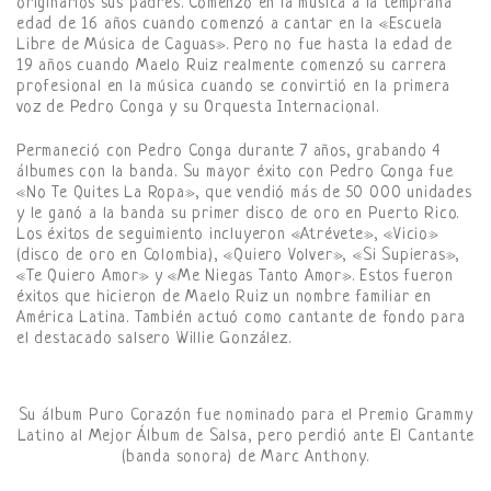
originarios sus padres. Comenzó en la música a la temprana
edad de 16 años cuando comenzó a cantar en la «Escuela
Libre de Música de Caguas». Pero no fue hasta la edad de
19 años cuando Maelo Ruiz realmente comenzó su carrera
profesional en la música cuando se convirtió en la primera
voz de Pedro Conga y su Orquesta Internacional.
Permaneció con Pedro Conga durante 7 años, grabando 4
álbumes con la banda. Su mayor éxito con Pedro Conga fue
«No Te Quites La Ropa», que vendió más de 50 000 unidades
y le ganó a la banda su primer disco de oro en Puerto Rico.
Los éxitos de seguimiento incluyeron «Atrévete», «Vicio»
(disco de oro en Colombia), «Quiero Volver», «Si Supieras»,
«Te Quiero Amor» y «Me Niegas Tanto Amor». Estos fueron
éxitos que hicieron de Maelo Ruiz un nombre familiar en
América Latina. También actuó como cantante de fondo para
el destacado salsero Willie González.
Su álbum Puro Corazón fue nominado para el Premio Grammy
Latino al Mejor Álbum de Salsa, pero perdió ante El Cantante
(banda sonora) de Marc Anthony.