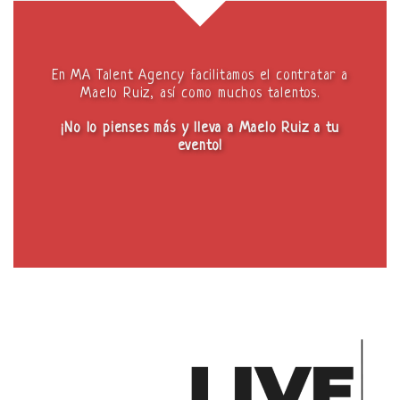
En MA Talent Agency facilitamos el contratar a
Maelo Ruiz, así como muchos talentos.
¡No lo pienses más y lleva a Maelo Ruiz a tu
evento!