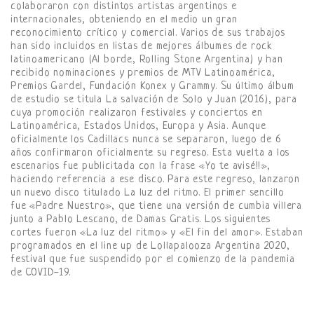
colaboraron con distintos artistas argentinos e
internacionales, obteniendo en el medio un gran
reconocimiento crítico y comercial. Varios de sus trabajos
han sido incluidos en listas de mejores álbumes de rock
latinoamericano (Al borde, Rolling Stone Argentina) y han
recibido nominaciones y premios de MTV Latinoamérica,
Premios Gardel, Fundación Konex y Grammy. Su último álbum
de estudio se titula La salvación de Solo y Juan (2016), para
cuya promoción realizaron festivales y conciertos en
Latinoamérica, Estados Unidos, Europa y Asia. Aunque
oficialmente los Cadillacs nunca se separaron, luego de 6
años confirmaron oficialmente su regreso. Esta vuelta a los
escenarios fue publicitada con la frase «Yo te avisé!!»,
haciendo referencia a ese disco. Para este regreso, lanzaron
un nuevo disco titulado La luz del ritmo. El primer sencillo
fue «Padre Nuestro», que tiene una versión de cumbia villera
junto a Pablo Lescano, de Damas Gratis. Los siguientes
cortes fueron «La luz del ritmo» y «El fin del amor». Estaban
programados en el line up de Lollapalooza Argentina 2020,
festival que fue suspendido por el comienzo de la pandemia
de COVID-19.