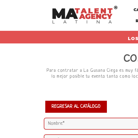
Skip
C
to
content
LOS
CO
Para contratar a La Gusana Ciega es muy fác
lo mejor posible tu evento tanto como loc
REGRESAR AL CATÁLOGO