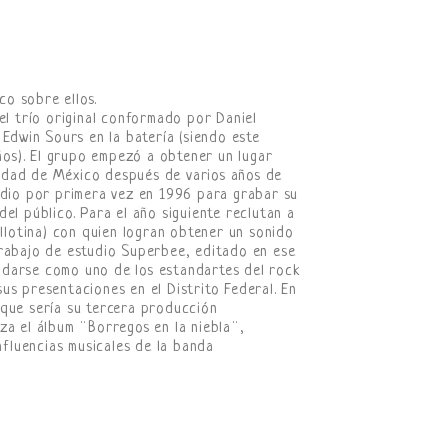
o sobre ellos.
el trío original conformado por Daniel
 Edwin Sours en la batería (siendo este
os). El grupo empezó a obtener un lugar
udad de México después de varios años de
udio por primera vez en 1996 para grabar su
el público. Para el año siguiente reclutan a
illotina) con quien logran obtener un sonido
trabajo de estudio Superbee, editado en ese
idarse como uno de los estandartes del rock
us presentaciones en el Distrito Federal. En
 que sería su tercera producción
za el álbum ¨Borregos en la niebla¨,
nfluencias musicales de la banda