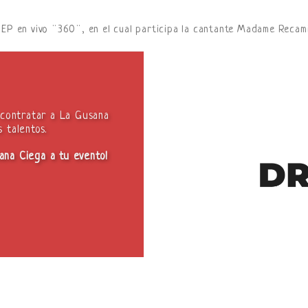
l EP en vivo ¨360¨, en el cual participa la cantante Madame Recami
 contratar a La Gusana
 talentos.
sana Ciega a tu evento!