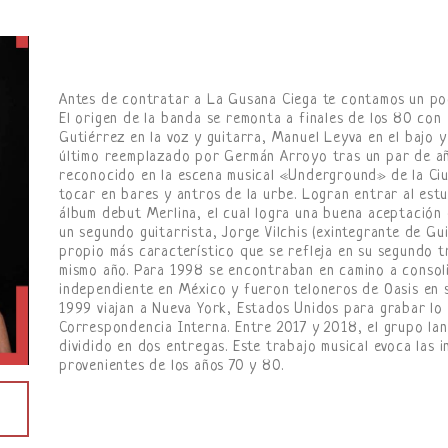
Antes de contratar a La Gusana Ciega te contamos un poc
El origen de la banda se remonta a finales de los 80 con 
Gutiérrez en la voz y guitarra, Manuel Leyva en el bajo y
último reemplazado por Germán Arroyo tras un par de añ
reconocido en la escena musical «Underground» de la Ci
tocar en bares y antros de la urbe. Logran entrar al est
álbum debut Merlina, el cual logra una buena aceptación d
un segundo guitarrista, Jorge Vilchis (exintegrante de Gu
propio más característico que se refleja en su segundo 
mismo año. Para 1998 se encontraban en camino a consol
independiente en México y fueron teloneros de Oasis en s
1999 viajan a Nueva York, Estados Unidos para grabar lo
Correspondencia Interna. Entre 2017 y 2018, el grupo lan
dividido en dos entregas. Este trabajo musical evoca las i
provenientes de los años 70 y 80.