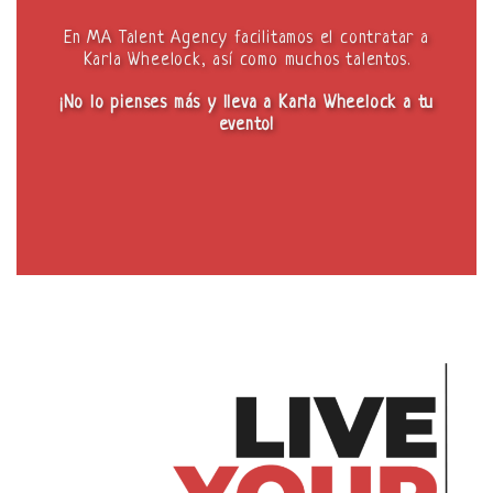
En MA Talent Agency facilitamos el contratar a
Karla Wheelock, así como muchos talentos.
¡No lo pienses más y lleva a Karla Wheelock a tu
evento!