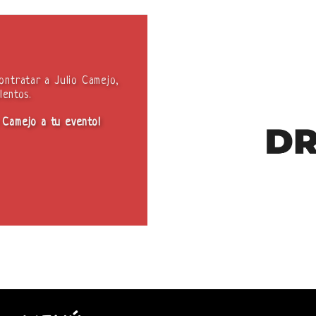
ontratar a Julio Camejo,
lentos.
o Camejo a tu evento!