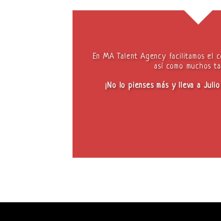
En MA Talent Agency facilitamos el c
así como muchos ta
¡No lo pienses más y lleva a Juli