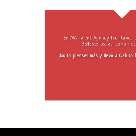
En MA Talent Agency facilitamos 
Ballesteros, así como muc
¡No lo pienses más y lleva a Gabito 