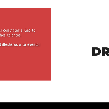
el contratar a Gabito
hos talentos.
Ballesteros a tu evento!