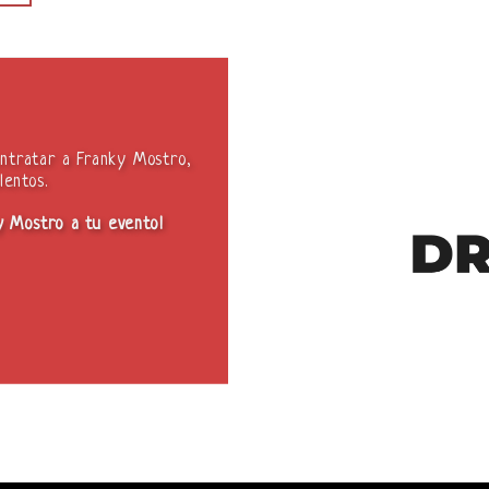
ontratar a Franky Mostro,
lentos.
ky Mostro a tu evento!