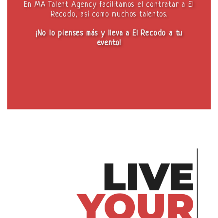
En MA Talent Agency facilitamos el contratar a El
Recodo, así como muchos talentos.
¡No lo pienses más y lleva a El Recodo a tu
evento!