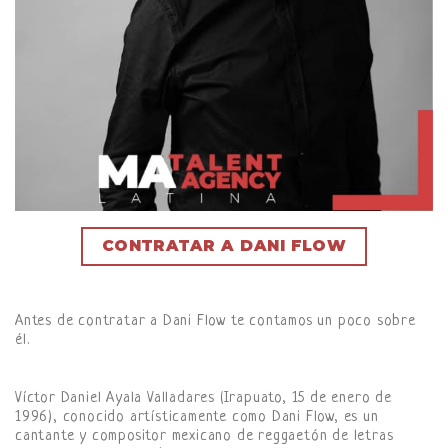
CONTRATAR A DANI FLOW
Antes de contratar a Dani Flow te contamos un poco sobre
él.
Víctor Daniel Ayala Valladares (Irapuato, 15 de enero de
1996), conocido artísticamente como Dani Flow, es un
cantante y compositor mexicano de reggaetón de letras