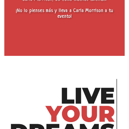
¡No lo pienses más y lleva a Carla Morrison a tu
evento!