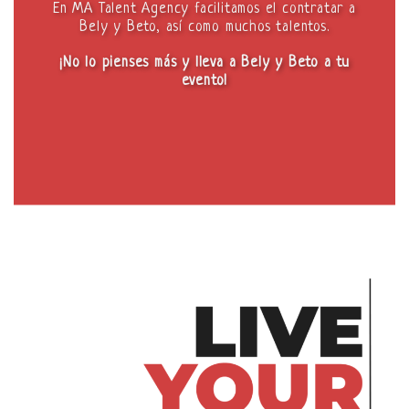
En MA Talent Agency facilitamos el contratar a
Bely y Beto, así como muchos talentos.
¡No lo pienses más y lleva a Bely y Beto a tu
evento!