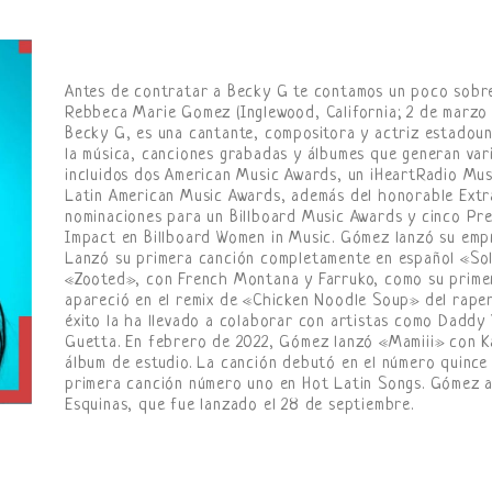
Antes de contratar a Becky G te contamos un poco sobre 
Rebbeca Marie Gomez (Inglewood, California; 2 de marzo
Becky G, es una cantante, compositora y actriz estadoun
la música, canciones grabadas y álbumes que generan var
incluidos dos American Music Awards, un iHeartRadio Mus
Latin American Music Awards, además del honorable Extra
nominaciones para un Billboard Music Awards y cinco Pre
Impact en Billboard Women in Music. Gómez lanzó su empr
Lanzó su primera canción completamente en español «So
«Zooted», con French Montana y Farruko, como su primera
apareció en el remix de «Chicken Noodle Soup» del raper
éxito la ha llevado a colaborar con artistas como Daddy 
Guetta. En febrero de 2022, Gómez lanzó «Mamiii» con K
álbum de estudio. La canción debutó en el número quince 
primera canción número uno en Hot Latin Songs. Gómez a
Esquinas, que fue lanzado el 28 de septiembre.