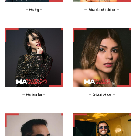
– Mr. Pig –
– Eduardo «El chile» –
– Mariana Bo –
– Cristal Meza –