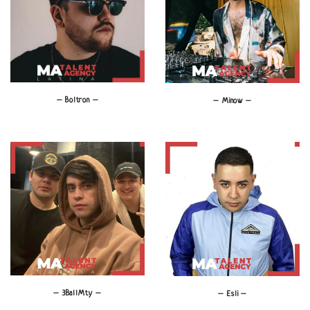
– Boltron –
– Minow –
– 3BallMty –
– Esli –