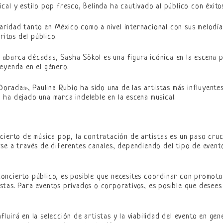
sical y estilo pop fresco, Belinda ha cautivado al público con éxi
aridad tanto en México como a nivel internacional con sus melodías
itos del público.
e abarca décadas, Sasha Sökol es una figura icónica en la escena 
leyenda en el género.
orada», Paulina Rubio ha sido una de las artistas más influyentes
 ha dejado una marca indeleble en la escena musical.
ierto de música pop, la contratación de artistas es un paso cruci
se a través de diferentes canales, dependiendo del tipo de evento
oncierto público, es posible que necesites coordinar con promot
istas. Para eventos privados o corporativos, es posible que desee
fluirá en la selección de artistas y la viabilidad del evento en gen