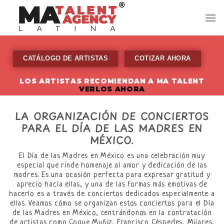
Skip
to
content
CATÁLOGO DE ARTISTAS
COTIZAR AHORA
LOS ARTISTAS RECOMIENDAN A MA TALENT
VERLOS AHORA
LA ORGANIZACIÓN DE CONCIERTOS
PARA EL DÍA DE LAS MADRES EN
MÉXICO.
El Día de las Madres en México es una celebración muy
especial que rinde homenaje al amor y dedicación de las
madres. Es una ocasión perfecta para expresar gratitud y
aprecio hacia ellas, y una de las formas más emotivas de
hacerlo es a través de conciertos dedicados especialmente a
ellas. Veamos cómo se organizan estos conciertos para el Día
de las Madres en México, centrándonos en la contratación
de artistas como Coque Muñiz, Francisco Céspedes, Mijares,