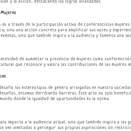
exión y la acción, destacando los logros alcanzados.
 Mujeres
s a través de la participación activa de conferencistas mujeres 
co, sino una acción concreta para amplificar sus voces y experien
eventos, sino que también inspira a la audiencia y fomenta una soc
a necesidad de aumentar la presencia de mujeres como conferencist
ultural que reconoce y valora las contribuciones de las mujeres e
pos
esafía los estereotipos de género arraigados en nuestra sociedad
esafíos, estamos derribando barreras. Este acto no solo beneficia
 mundo donde la igualdad de oportunidades es la norma.
lo impacta a la audiencia actual, sino que también inspira a las g
e ven alentadas a perseguir sus propias aspiraciones sin restricc