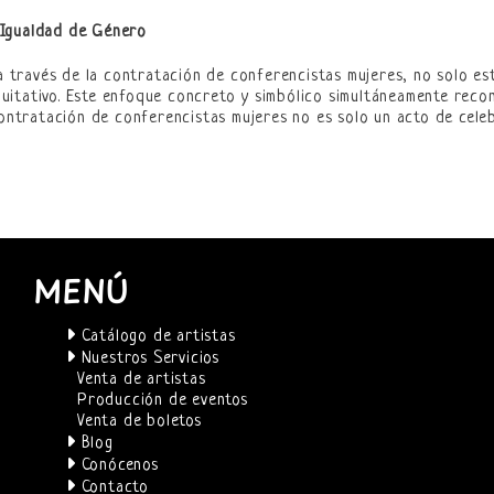
 Igualdad de Género
r a través de la contratación de conferencistas mujeres, no solo e
itativo. Este enfoque concreto y simbólico simultáneamente recon
 contratación de conferencistas mujeres no es solo un acto de ce
MENÚ
Catálogo de artistas
Nuestros Servicios
Venta de artistas
Producción de eventos
Venta de boletos
Blog
Conócenos
Contacto