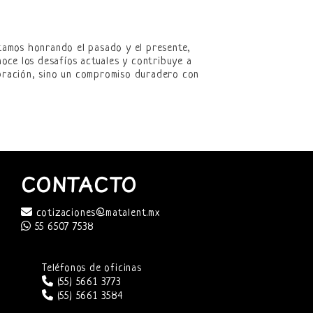
stamos honrando el pasado y el presente,
oce los desafíos actuales y contribuye a
lebración, sino un compromiso duradero con
CONTACTO
cotizaciones@matalent.mx
55 6507 7538
Teléfonos de oficinas
(55) 5661 3773
(55) 5661 3584