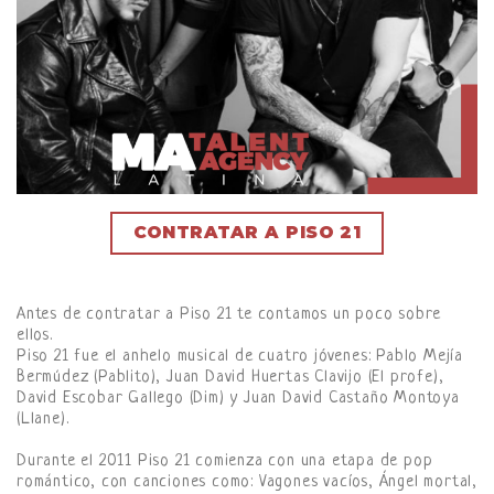
CONTRATAR A PISO 21
Antes de contratar a Piso 21 te contamos un poco sobre
ellos.
Piso 21 fue el anhelo musical de cuatro jóvenes: Pablo Mejía
Bermúdez (Pablito), Juan David Huertas Clavijo (El profe),
David Escobar Gallego (Dim) y Juan David Castaño Montoya
(Llane).
Durante el 2011 Piso 21 comienza con una etapa de pop
romántico, con canciones como: Vagones vacíos, Ángel mortal,