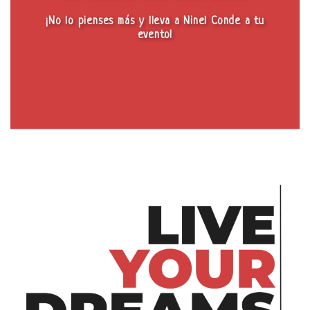
¡No lo pienses más y lleva a Ninel Conde a tu
evento!