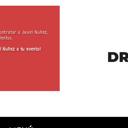
ontratar a Jasiel Nuñez,
lentos.
el Nuñez a tu evento!