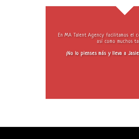
En MA Talent Agency facilitamos el c
así como muchos ta
¡No lo pienses más y lleva a Jasi