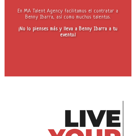
En MA Talent Agency facilitamos el contratar a
Benny Ibarra, así como muchos talentos.
¡No lo pienses más y lleva a Benny Ibarra a tu
evento.!