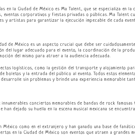
as en la Ciudad de México es Ma Talent, que se especializa en la 
es, eventos corporativos y fiestas privadas o públicas. Ma Talent
es y artistas para garantizar la ejecución impecable de cada event
iudad de México es un aspecto crucial que debe ser cuidadosament
ción del lugar adecuado para el evento, la coordinación de la produ
omoción del mismo para atraer a la audiencia adecuada.
ctos logísticos, como la gestión del transporte y alojamiento par
a de boletos y la entrada del público al evento. Todos estos eleme
 desarrolle sin problemas y brinde una experiencia memorable tan
 innumerables conciertos memorables de bandas de rock famosas ta
 han dejado su huella en la escena musical mexicana se encuentra
n México como en el extranjero y han ganado una base de fanático
iertos en la Ciudad de México son eventos que atraen a grandes m