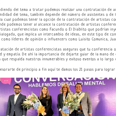
ndiendo del tema a tratar podemos realizar una contratación de a
undidad del tema, también depende del número de asistentes o de l
la cual podemos tener la opción de la contratación de artistas c
e podemos tener al alcance la contratación de artistas conferenc
rtistas conferencistas como Facundo o El Diablito que podrían inye
dialogada, que implica un intercambio de ideas, en este tipo de c
 como líderes de opinión o influencers como Luisito Comunica, Ju
atación de artistas conferencistas aseguras que tu conferencia o
dad y empatía. De ahí la importancia de dejarte guiar de la mano d
que respalda nuestros innumerables y exitoso eventos a lo largo d
sorarte de principio a fin aquí te damos los 21 pasos para lograr