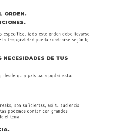
L ORDEN.
NCIONES
.
o específico, todo este orden debe llevarse
e la temporalidad pueda cuadrarse según lo
S NECESIDADES DE TUS
so desde otro país para poder estar
eaks, son suficientes, así tu audiencia
istas podemos contar con grandes
e el tema.
IA.