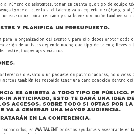
 al número de asistentes, tomar en cuenta que tipo de equipo téc
emos tomar en cuenta si el talento va a requerir micrófono, o alg
r un estacionamiento cercano y una buena ubicación también son d
STES Y PLANIFICA UN PRESUPUESTO.
ón para la organización del evento y para ello debes anotar cada d
tratación de artistas depende mucho que tipo de talento lleves a
errestre, hospedaje y viáticos.
ONES.
conferencia o evento o un paquete de patrocinadores, no olvides 
s marcas también les respalda tener una cara conocida dentro del
NCIA ES ABIERTA A TODO TIPO DE PÚBLICO.
F
-IN ANTICIPADO, ESTO TE DARÁ UNA IDEA D
LOS ACCESOS, SOBRE TODO SI OPTAS POR LA
E VA A GENERAR UNA MAYOR AUDIENCIA.
TRATARÁN EN LA CONFERENCIA.
s reconocidos, en
MA TALENT
podemos ayudarte y asesorarte en la